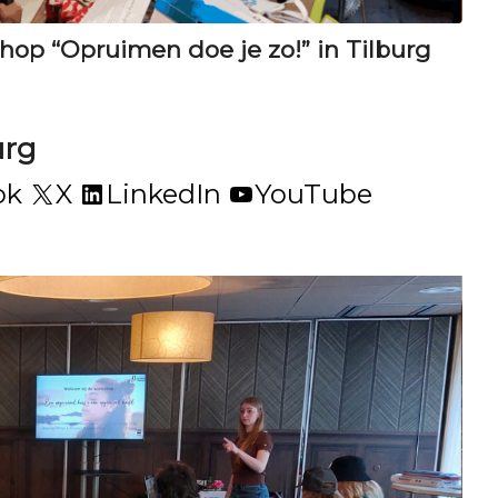
hop “Opruimen doe je zo!” in Tilburg
urg
ok
X
LinkedIn
YouTube