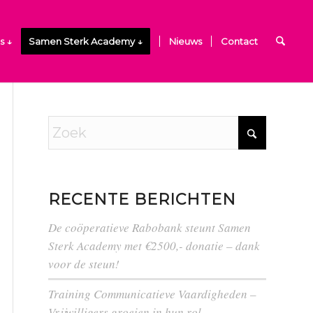
s ↓
Samen Sterk Academy ↓
Nieuws
Contact
RECENTE BERICHTEN
De coöperatieve Rabobank steunt Samen
Sterk Academy met €2500,- donatie – dank
voor de steun!
Training Communicatieve Vaardigheden –
Vrijwilligers groeien in hun rol