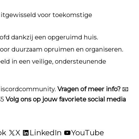
uitgewisseld voor toekomstige
oofd dankzij een opgeruimd huis.
voor duurzaam opruimen en organiseren.
eeld in een veilige, ondersteunende
iscordcommunity
.
Vragen of meer info?
📧
35
Volg ons op jouw favoriete social media
ok
X
LinkedIn
YouTube