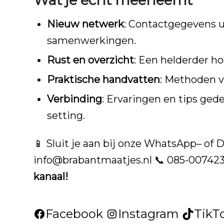
Nieuw netwerk
: Contactgegevens 
samenwerkingen.
Rust en overzicht
: Een helderder h
Praktische handvatten
: Methoden 
Verbinding
: Ervaringen en tips ged
setting.
📱 Sluit je aan bij onze
WhatsApp
– of
D
info@brabantmaatjes.nl
📞 085-00742
kanaal!
Facebook
Instagram
TikT