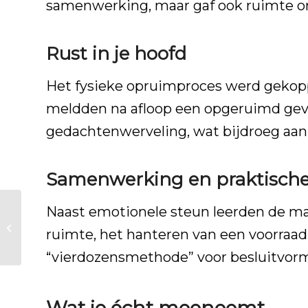
samenwerking, maar gaf ook ruimte om
Rust in je hoofd
Het fysieke opruimproces werd gekop
meldden na afloop een opgeruimd gev
gedachtenwerveling, wat bijdroeg aan i
Samenwerking en praktische
Naast emotionele steun leerden de maat
Vrijwilligersbijeenkomst
Training Geweldloze
ruimte, het hanteren van een voorraad
Communicatie
“vierdozensmethode” voor besluitvor
Wat je écht meeneemt