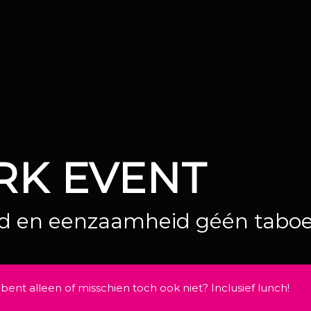
RK EVENT
 en eenzaamheid géén taboe 
 alleen of misschien toch ook niet? Inclusief lunch!