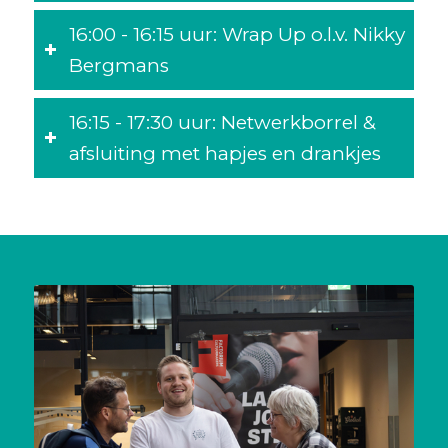
16:00 - 16:15 uur: Wrap Up o.l.v. Nikky
Bergmans
16:15 - 17:30 uur: Netwerkborrel &
afsluiting met hapjes en drankjes