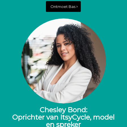
Ontmoet Bas
Chesley Bond:
Oprichter van ItsyCycle, model
en spreker