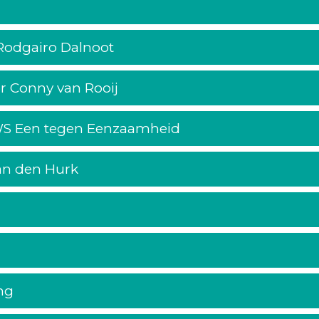
t Rodgairo Dalnoot
or Conny van Rooij
 VWS Een tegen Eenzaamheid
van den Hurk
ing