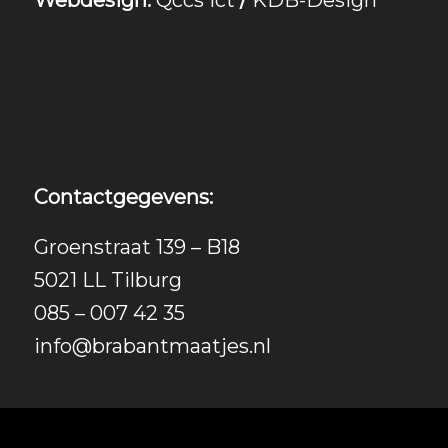
Webdesign:
Qccs Ict
/
KDB-Design
Contactgegevens:
Groenstraat 139 – B18
5021 LL Tilburg
085 – 007 42 35
info@brabantmaatjes.nl