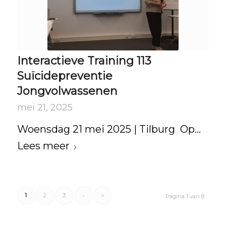
Interactieve Training 113
Suïcidepreventie
Jongvolwassenen
mei 21, 2025
Woensdag 21 mei 2025 | Tilburg Op…
Lees meer
1
2
3
›
»
Pagina 1 van 8