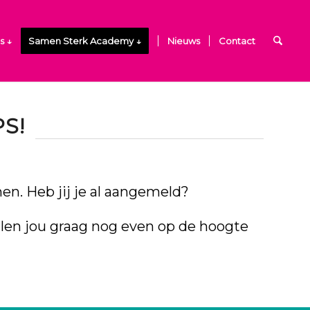
s ↓
Samen Sterk Academy ↓
Nieuws
Contact
S!
n. Heb jij je al
aangemeld
?
llen jou graag nog even op de
hoogte