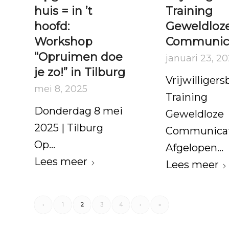
huis = in ’t
Training
hoofd:
Geweldloz
Workshop
Communica
“Opruimen doe
januari 23, 2
je zo!” in Tilburg
Vrijwilliger
mei 8, 2025
Training
Donderdag 8 mei
Geweldloze
2025 | Tilburg
Communicat
Op…
Afgelopen…
Lees meer
Lees meer
‹
1
2
3
4
›
»