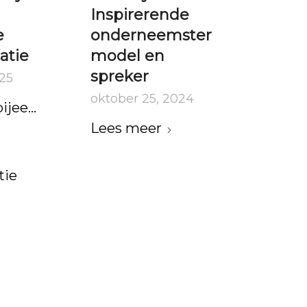
Inspirerende
e
onderneemster
tie
model en
spreker
025
oktober 25, 2024
sbijeenkomst
Lees meer
ie