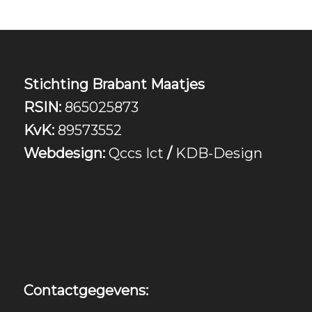
Stichting Brabant Maatjes
RSIN:
865025873
KvK:
89573552
Webdesign:
Qccs Ict
/
KDB-Design
Contactgegevens: