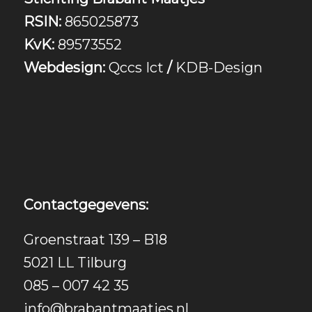
RSIN:
865025873
KvK:
89573552
Webdesign:
Qccs Ict
/
KDB-Design
Contactgegevens:
Groenstraat 139 – B18
5021 LL Tilburg
085 – 007 42 35
info@brabantmaatjes.nl