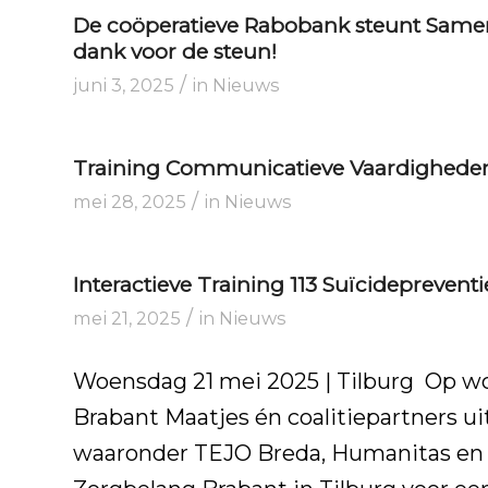
De coöperatieve Rabobank steunt Same
dank voor de steun!
/
juni 3, 2025
in
Nieuws
Training Communicatieve Vaardigheden – 
/
mei 28, 2025
in
Nieuws
Interactieve Training 113 Suïcidepreven
/
mei 21, 2025
in
Nieuws
Woensdag 21 mei 2025 | Tilburg Op wo
Brabant Maatjes én coalitiepartners 
waaronder TEJO Breda, Humanitas en 