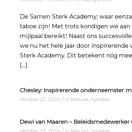
De Samen Sterk Academy; waar eenz
taboe zijn! Met trots kondigen we aa
mijlpaal bereikt! Naast ons succesvol
we nu het hele jaar door inspirerend
Sterk Academy. Dit betekent nóg mee
[…]
Chesley: Inspirerende onderneemster m
/
oktober 25, 2024
in
Nieuws
,
Spreker
Dewi van Maaren – Beleidsmedewerker
/
oktober 25, 2024
in
Nieuws
,
Spreker