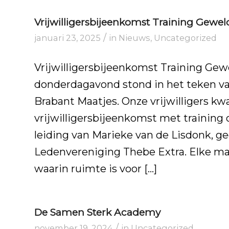
Vrijwilligersbijeenkomst Training Gew
/
januari 23, 2025
in
Nieuws
,
Uncategorized
Vrijwilligersbijeenkomst Training Ge
donderdagavond stond in het teken va
Brabant Maatjes. Onze vrijwilligers 
vrijwilligersbijeenkomst met trainin
leiding van Marieke van de Lisdonk, g
Ledenvereniging Thebe Extra. Elke m
waarin ruimte is voor […]
De Samen Sterk Academy
/
november 19, 2024
in
Uncategorized