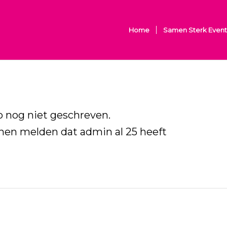
Home
Samen Sterk Event
o nog niet geschreven.
unnen melden dat
admin
al 25 heeft