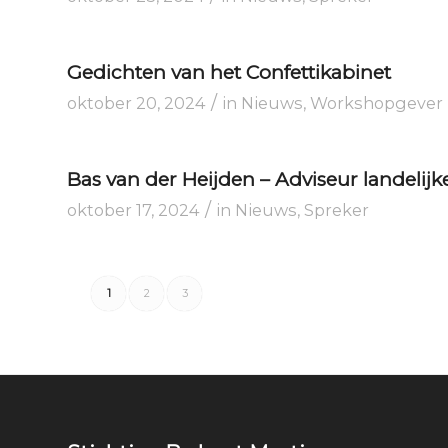
Gedichten van het Confettikabinet
/
oktober 20, 2024
in
Nieuws
,
Workshopgever
Bas van der Heijden – Adviseur landelij
/
oktober 17, 2024
in
Nieuws
,
Spreker
1
2
3