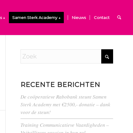
s ↓
Samen Sterk Academy ↓
Nieuws
Contact
RECENTE BERICHTEN
De coöperatieve Rabobank steunt Samen
Sterk Academy met €2500,- donatie – dank
voor de steun!
Training Communicatieve Vaardigheden –
Vrijwilligers groeien in hun rol