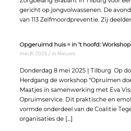
Zorgbelang Brabant in Tilburg voor een
gericht op jongvolwassenen. De avond
van 113 Zelfmoordpreventie. Zij deelden
Opgeruimd huis = in ’t hoofd: Workshop 
/
mei 8, 2025
in
Nieuws
Donderdag 8 mei 2025 | Tilburg Op d
Herdgang de workshop “Opruimen doe j
Maatjes in samenwerking met Eva Vis
Opruimservice. Dit praktische en em
vormde onderdeel van de Coalitie Teg
organisaties de […]