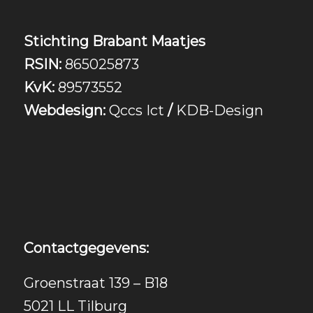
Stichting Brabant Maatjes
RSIN:
865025873
KvK:
89573552
Webdesign:
Qccs Ict
/
KDB-Design
Contactgegevens:
Groenstraat 139 – B18
5021 LL Tilburg