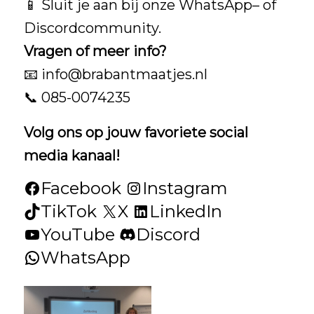
📱 Sluit je aan bij onze
WhatsApp
– of
Discordcommunity
.
Vragen of meer info?
📧
info@brabantmaatjes.nl
📞 085-0074235
Volg ons op jouw favoriete social
media kanaal!
Facebook
Instagram
TikTok
X
LinkedIn
YouTube
Discord
WhatsApp