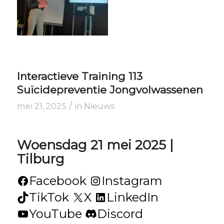
Interactieve Training 113
Suïcidepreventie Jongvolwassenen
/
mei 21, 2025
in
Nieuws
Woensdag 21 mei 2025 |
Tilburg
Facebook
Instagram
TikTok
X
LinkedIn
YouTube
Discord