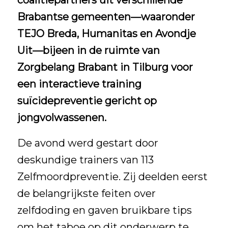
coalitiepartners uit verschillende
Brabantse gemeenten—waaronder
TEJO Breda
, Humanitas en Avondje
Uit—bijeen in de ruimte van
Zorgbelang Brabant in Tilburg voor
een interactieve training
suïcidepreventie gericht op
jongvolwassenen.
De avond werd gestart door
deskundige trainers van
113
Zelfmoordpreventie
. Zij deelden eerst
de belangrijkste feiten over
zelfdoding en gaven bruikbare tips
om het taboe op dit onderwerp te